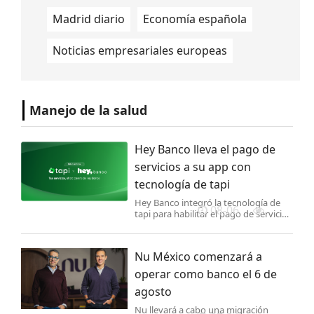
Madrid diario
Economía española
Noticias empresariales europeas
Manejo de la salud
Hey Banco lleva el pago de
servicios a su app con
tecnología de tapi
Hey Banco integró la tecnología de
08-06
tapi para habilitar el pago de servicios
como luz y agua desde su aplicación
móvil en México.
Nu México comenzará a
operar como banco el 6 de
agosto
Nu llevará a cabo una migración