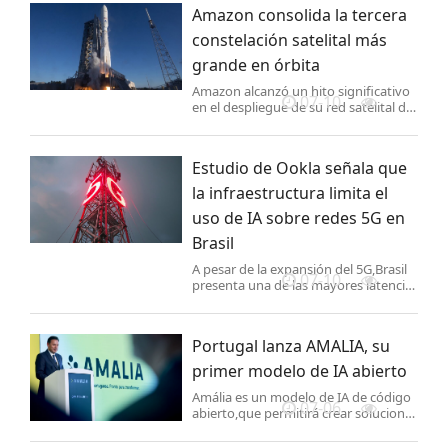
para el otorgamiento de licencia para
Amazon consolida la tercera
la prestación de servicios móviles de
constelación satelital más
grande en órbita
Amazon alcanzó un hito significativo
07-10
en el despliegue de su red satelital de
Internet de banda ancha,Amazon Leo
(anteriormente conocido como
Proyecto Kuiper),al completar su
Estudio de Ookla señala que
decimocuarta misión esp
la infraestructura limita el
uso de IA sobre redes 5G en
Brasil
A pesar de la expansión del 5G,Brasil
07-10
presenta una de las mayores latencias
entre usuarios y proveedores de
Nube analizados por Ookla,lo que
podría afectar las aplicaciones de
Portugal lanza AMALIA, su
Inteligencia Artificia
primer modelo de IA abierto
Amália es un modelo de IA de código
07-06
abierto,que permitirá crear soluciones
especializadas adaptadas a las
necesidades de empresas,gobierno y