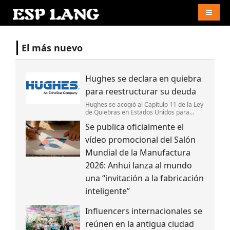
Naviga
El más nuevo
Hughes se declara en quiebra
para reestructurar su deuda
Hughes se acogió al Capítulo 11 de la Ley
de Quiebras en Estados Unidos para
reestructurar su deuda,fortalecer su
Se publica oficialmente el
estructura de capital y mantener la
continuidad de sus operaciones.
vídeo promocional del Salón
Mundial de la Manufactura
2026: Anhui lanza al mundo
una “invitación a la fabricación
inteligente”
Influencers internacionales se
reúnen en la antigua ciudad