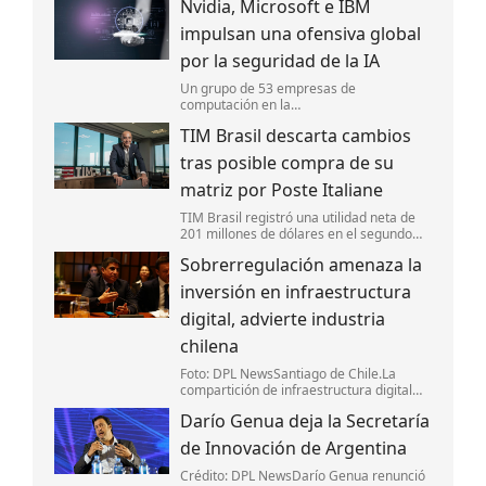
Nvidia, Microsoft e IBM
libras esterlinas (4,900 millones de
euros). La transacción se financió en su
impulsan una ofensiva global
to
por la seguridad de la IA
Un grupo de 53 empresas de
computación en la
Nube,ciberseguridad,software e
TIM Brasil descarta cambios
Inteligencia Artificial (IA),incluyendo a
Nvidia y Microsoft,anunciaron la creación
tras posible compra de su
de la Open Secure AI Alliance,una ini
matriz por Poste Italiane
TIM Brasil registró una utilidad neta de
201 millones de dólares en el segundo
trimestre y mantiene su apuesta por la
Sobrerregulación amenaza la
expansión de la banda ancha y el negocio
B2B.
inversión en infraestructura
digital, advierte industria
chilena
Foto: DPL NewsSantiago de Chile.La
compartición de infraestructura digital
debe basarse en acuerdos entre los
Darío Genua deja la Secretaría
actores del mercado y no en nuevas
obligaciones regulatorias,coincidieron
de Innovación de Argentina
representantes
Crédito: DPL NewsDarío Genua renunció