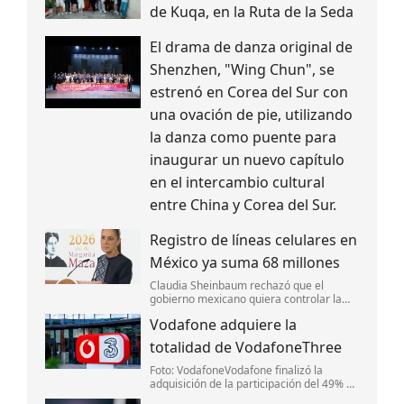
de Kuqa, en la Ruta de la Seda
El drama de danza original de
Shenzhen, "Wing Chun", se
estrenó en Corea del Sur con
una ovación de pie, utilizando
la danza como puente para
inaugurar un nuevo capítulo
en el intercambio cultural
entre China y Corea del Sur.
Registro de líneas celulares en
México ya suma 68 millones
Claudia Sheinbaum rechazó que el
gobierno mexicano quiera controlar la
información de la ciudadanía mediante el
Vodafone adquiere la
registro de líneas móviles.
totalidad de VodafoneThree
Foto: VodafoneVodafone finalizó la
adquisición de la participación del 49% de
CK Hutchinson por 4,300 millones de