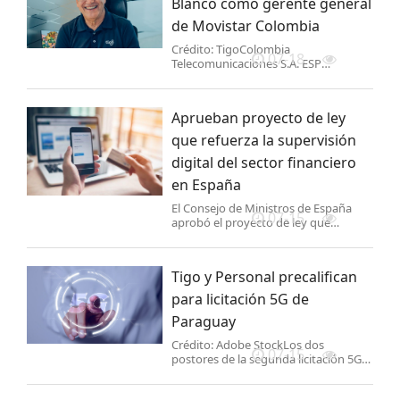
Blanco como gerente general
de Movistar Colombia
Crédito: TigoColombia
07-18
Telecomunicaciones S.A. ESP
(Movistar Colombia) informó
oficialmente cambios en su alta
gerencia,en el marco del proceso de
Aprueban proyecto de ley
adquisición del 99.99% de su capital
social por pa
que refuerza la supervisión
digital del sector financiero
en España
El Consejo de Ministros de España
07-15
aprobó el proyecto de ley que
modifica y actualiza la normativa del
sector financiero para aprovechar las
oportunidades de la era digital. El
Tigo y Personal precalifican
texto,por el que se a
para licitación 5G de
Paraguay
Crédito: Adobe StockLos dos
07-15
postores de la segunda licitación 5G
de Paraguay,Tigo y
Personal,precalificaron al proceso