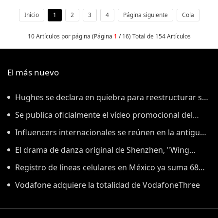
universidades de Portugal.
Inicio
1
2
3
4
Página siguiente
Cola
10 Artículos por página (Página
1
/ 16) Total de 154 Artículos
El más nuevo
Hughes se declara en quiebra para reestructurar su
deuda
Se publica oficialmente el vídeo promocional del
Salón Mundial de la Manufactura 2026: Anhui lanza al
Influencers internacionales se reúnen en la antigua
mundo una “invitación a la fabricación inteligente”
ciudad de Kuqa, en la Ruta de la Seda
El drama de danza original de Shenzhen, "Wing
Chun", se estrenó en Corea del Sur con una ovación de
Registro de líneas celulares en México ya suma 68
pie, utilizando la danza como puente para inaugurar
millones
Vodafone adquiere la totalidad de VodafoneThree
un nuevo capítulo en el intercambio cultural entre