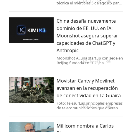
07-24
técnica el miércoles 5 de agosto para
completar su transición como banco.
China desafía nuevamente
dominio de EE. UU. en IA:
Moonshot asegura superar
capacidades de ChatGPT y
Anthropic
Moonshot AI,una startup con sede en
07-21
Beijing fundada en 2023,ha
presentado oficialmente Kimi K3,su
modelo de Inteligencia Artificial (IA)
más avanzado hasta la fecha con 2.8
Movistar, Cantv y Movilnet
billones de parámetros,s
avanzan en la recuperación
de conectividad en La Guaira
Foto: TelesurLas principales empresas
07-20
de telecomunicaciones que operan en
Venezuela avanzan en el
restablecimiento de los servicios de
conectividad en La Guaira,tras los
Millicom nombra a Carlos
sismos registrados el pasado