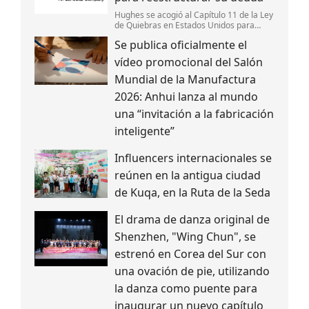
Hughes se acogió al Capítulo 11 de la Ley
de Quiebras en Estados Unidos para
reestructurar su deuda,fortalecer su
Se publica oficialmente el
estructura de capital y mantener la
continuidad de sus operaciones.
vídeo promocional del Salón
Mundial de la Manufactura
2026: Anhui lanza al mundo
una “invitación a la fabricación
inteligente”
Influencers internacionales se
reúnen en la antigua ciudad
de Kuqa, en la Ruta de la Seda
El drama de danza original de
Shenzhen, "Wing Chun", se
estrenó en Corea del Sur con
una ovación de pie, utilizando
la danza como puente para
inaugurar un nuevo capítulo