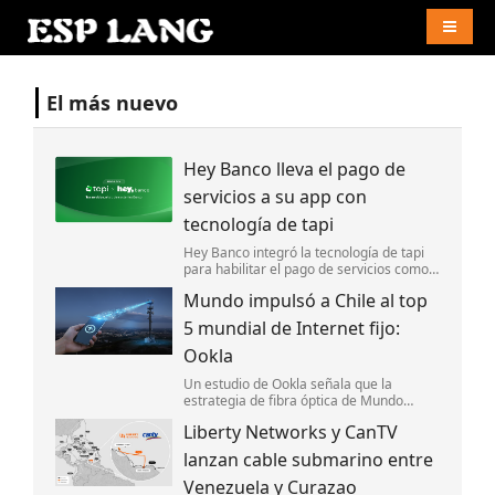
Naviga
El más nuevo
Hey Banco lleva el pago de
servicios a su app con
tecnología de tapi
Hey Banco integró la tecnología de tapi
para habilitar el pago de servicios como
luz y agua desde su aplicación móvil en
Mundo impulsó a Chile al top
México.
5 mundial de Internet fijo:
Ookla
Un estudio de Ookla señala que la
estrategia de fibra óptica de Mundo
impulsó la competencia y ayudó a
Liberty Networks y CanTV
posicionar a Chile entre los cinco países
con el Internet fijo más rápido del mundo.
lanzan cable submarino entre
Venezuela y Curazao