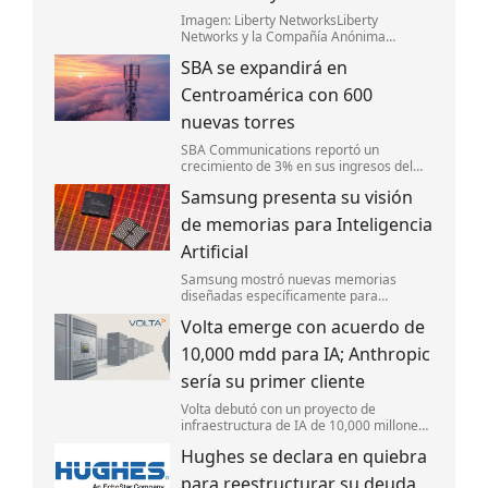
Imagen: Liberty NetworksLiberty
Networks y la Compañía Anónima
Nacional Teléfonos de Venezuela (CanTV)
SBA se expandirá en
lanzaron Fénix,un nuevo sistema de cable
submarino de fibra óptica que conectará
Centroamérica con 600
Camurí,
nuevas torres
SBA Communications reportó un
crecimiento de 3% en sus ingresos del
segundo trimestre y mejoró sus
Samsung presenta su visión
perspectivas financieras para el año.
de memorias para Inteligencia
Artificial
Samsung mostró nuevas memorias
diseñadas específicamente para
IA,enfocándose en mejorar la velocidad y
Volta emerge con acuerdo de
la eficiencia energética.
10,000 mdd para IA; Anthropic
sería su primer cliente
Volta debutó con un proyecto de
infraestructura de IA de 10,000 millones
de dólares en Europa,respaldado por
Hughes se declara en quiebra
Nvidia. Anthropic sería su primer cliente
para capacidad de cómputo.
para reestructurar su deuda