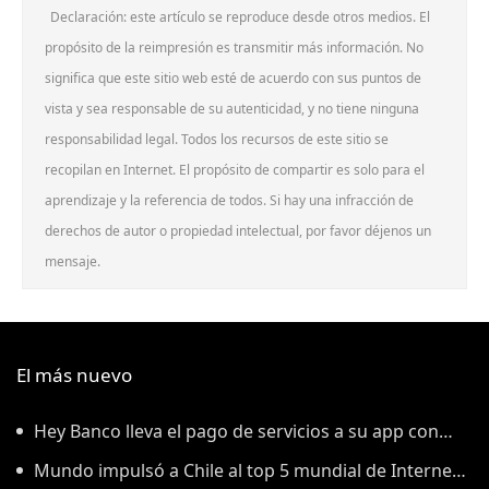
Declaración: este artículo se reproduce desde otros medios. El
propósito de la reimpresión es transmitir más información. No
significa que este sitio web esté de acuerdo con sus puntos de
vista y sea responsable de su autenticidad, y no tiene ninguna
responsabilidad legal. Todos los recursos de este sitio se
recopilan en Internet. El propósito de compartir es solo para el
aprendizaje y la referencia de todos. Si hay una infracción de
derechos de autor o propiedad intelectual, por favor déjenos un
mensaje.
El más nuevo
Hey Banco lleva el pago de servicios a su app con
tecnología de tapi
Mundo impulsó a Chile al top 5 mundial de Internet